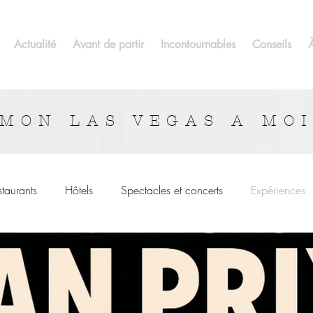
Actualité
Avant de partir
Incontournables
Conseils
MON LAS VEGAS A MO
staurants
Hôtels
Spectacles et concerts
Expériences