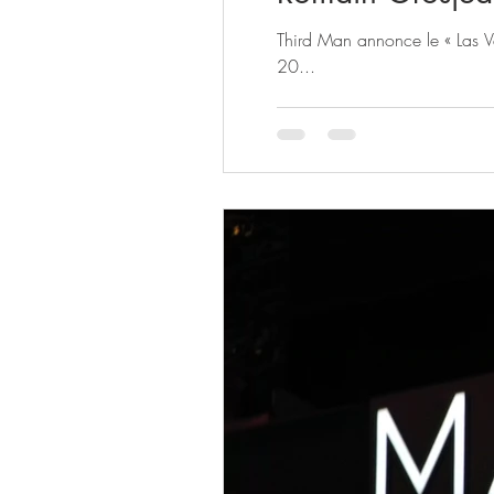
Third Man annonce le « Las Ve
20...