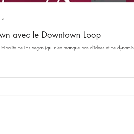
ure
Circuler Downtown avec le Downtown Loop
icipalité de Las Vegas (qui n’en manque pas d’idées et de dynamism
crets pour vous...
Vous découvrirez une région étonn
ques aux plus originales. Vous préparerez votre voy
 à ne pas manquer lorsque vous serez sur place. Spa