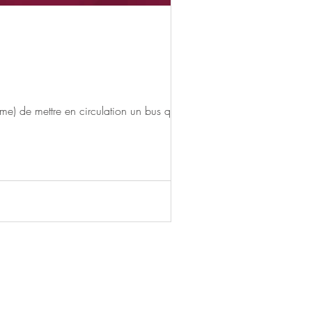
e) de mettre en circulation un bus qui...
ante, de multiples choix
age à Las Vegas avec les
s, piscines, golfs, outlets,