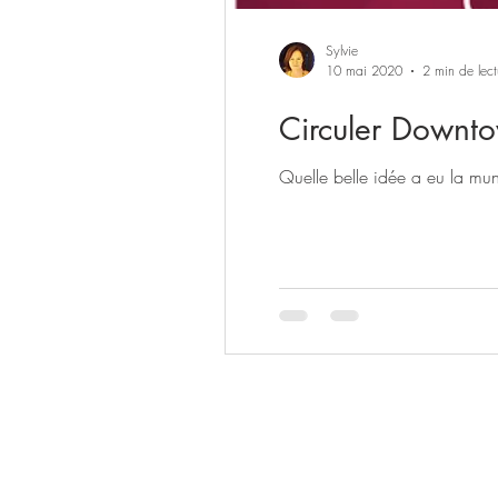
Sylvie
10 mai 2020
2 min de lect
Quelle belle idée a eu la mun
Las Vegas n'aura plus de se
d’activités, des plus classi
bons plans et les événements