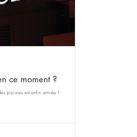
s en ce moment ?
es piscines est enfin arrivée !