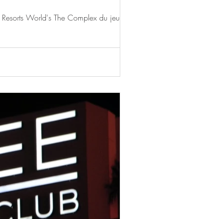
u Resorts World's The Complex du jeudi