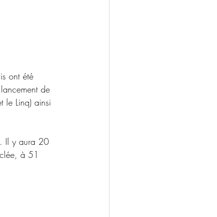
! 
s ont été 
 lancement de 
le Linq) ainsi 
. Il y aura 20 
uclée, à 51 