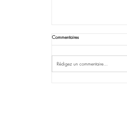
Commentaires
Rédigez un commentaire...
La malédiction des escalators
en panne à Las Vegas
Las Vegas n'aura plus de se
d’activités, des plus classi
bons plans et les événements
bars, clubs… toutes les bon