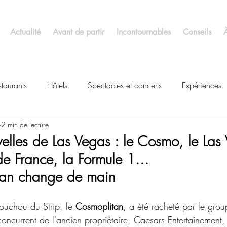
Actualité
Avant de partir
Incontournables
Conseils
staurants
Hôtels
Spectacles et concerts
Expériences
2 min de lecture
velles de Las Vegas : le Cosmo, le Las
de France, la Formule 1...
tan change de main
ouchou du Strip, le 
Cosmoplitan
, a été racheté par le grou
concurrent de l'ancien propriétaire, Caesars Entertainement,