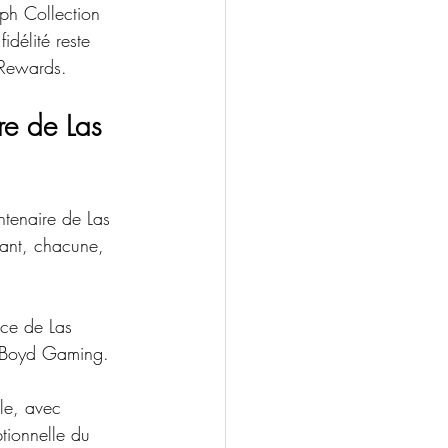
ph Collection 
fidélité reste 
 Rewards. 
re de Las 
ntenaire de Las 
rant, chacune, 
nce de Las 
e Boyd Gaming. 
le, avec 
ptionnelle du 