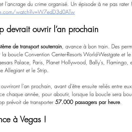
 et l’ancrage du crime organisé. Un épisode à ne pas rater 
ube.com/watch?v=W7edD3d0ATw
 devrait ouvrir l’an prochain
stème de transport souterrain
, avance à bon train. Des permi
 la boucle Convention Center-Resorts World-Westgate et le
sars Palace, Paris, Planet Hollywood, Bally's, Flamingo, et 
e Allegiant et le Strip. 
ouvriront l’an prochain, avant d’être ensuite reliés entre eux
vice chaque année, pour aboutir, lorsque la boucle sera bo
op prévoit de transporter 
57.000 passagers par heure
.
ance à Vegas !