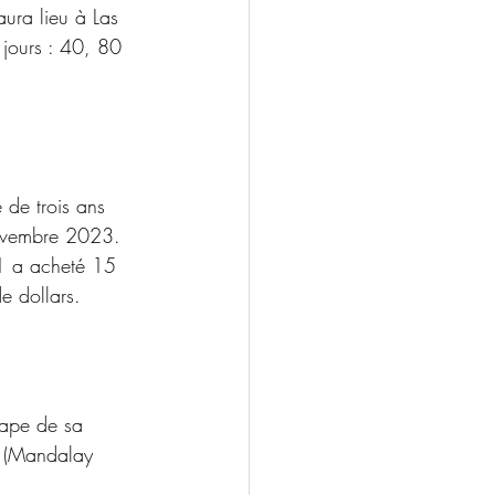
ura lieu à Las 
jours : 40, 80 
 de trois ans 
novembre 2023. 
a1 a acheté 15 
e dollars. 
tape de sa 
a (Mandalay 