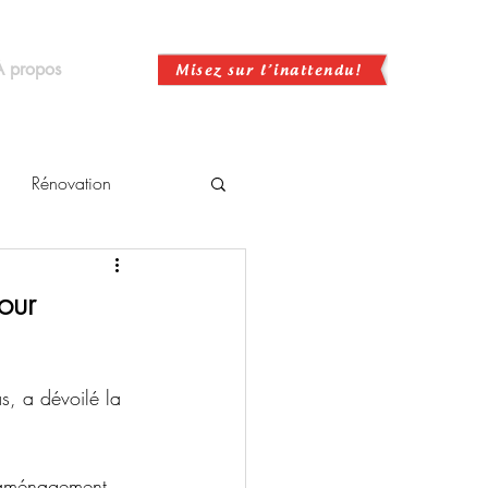
À propos
Rénovation
our
s, a dévoilé la 
d’aménagement 