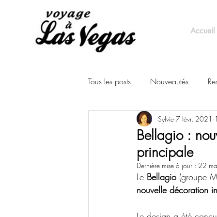
Accueil
Tous les posts
Nouveautés
Re
Sylvie
7 févr. 2021
Événements
Bellagio : no
principale
Dernière mise à jour :
22 ma
Le 
Bellagio 
(groupe MG
nouvelle décoration in
Le design a été conçu