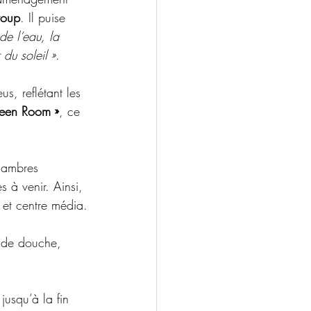
roup
. Il puise 
e l’eau, la 
 du soleil »
. 
s, reflétant les 
ueen Room »
, ce 
chambres 
 à venir. Ainsi, 
r et centre média.
ande douche, 
usqu’à la fin 