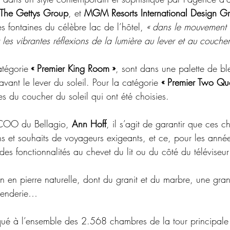
 The Gettys Group
, et 
MGM Resorts International Design G
es fontaines du célèbre lac de l’hôtel, 
« dans le mouvement d
 les vibrantes réflexions de la lumière au lever et au coucher
tégorie
 « Premier King Room »
, sont dans une palette de bleu
avant le lever du soleil. Pour la catégorie 
« Premier Two Q
es du coucher du soleil qui ont été choisies.
 COO du Bellagio, 
Ann Hoff
, il s’agit de garantir que ces 
 et souhaits de voyageurs exigeants, et ce, pour les années
 des fonctionnalités au chevet du lit ou du côté du téléviseu
in en pierre naturelle, dont du granit et du marbre, une gr
penderie…
ué à l’ensemble des 2.568 chambres de la tour principale j