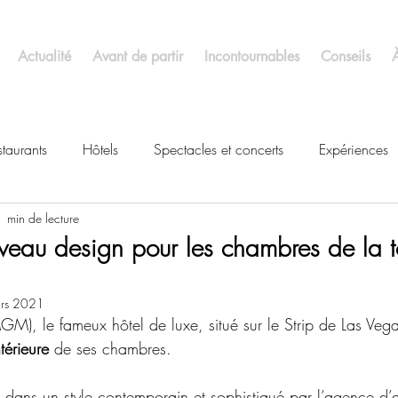
Actualité
Avant de partir
Incontournables
Conseils
staurants
Hôtels
Spectacles et concerts
Expériences
1 min de lecture
uveau design pour les chambres de la t
rs 2021
M), le fameux hôtel de luxe, situé sur le Strip de Las Vega
térieure
 de ses chambres.
 dans un style contemporain et sophistiqué par l’agence 